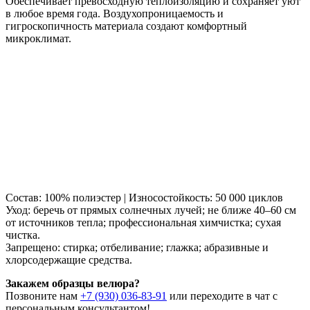
Обеспечивает превосходную теплоизоляцию и сохраняет уют
в любое время года. Воздухопроницаемость и
гигроскопичность материала создают комфортный
микроклимат.
Состав: 100% полиэстер | Износостойкость: 50 000 циклов
Уход: беречь от прямых солнечных лучей; не ближе 40–60 см
от источников тепла; профессиональная химчистка; сухая
чистка.
Запрещено: стирка; отбеливание; глажка; абразивные и
хлорсодержащие средства.
Закажем образцы велюра?
Позвоните нам
+7 (930) 036-83-91
или переходите в чат с
персональным консультантом!