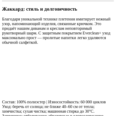
Жаккард: стиль и долговечность
Благодаря уникальной технике плетения имитирует нежный
узор, напоминающий изделия, связанные крючком. Это
придаёт нашим диванам и креслам неповторимый
рукотворный шарм. С защитным покрытием Everclean+ уход
максимально прост — пролитые напитки легко удаляются
обычной салфеткой.
Состав: 100% полиэстер | Износостойкость: 60 000 циклов
Уход: беречь от солнца; не ближе 40–60 см от тепла;
химчистка; сухая чистка; машинная стирка до 30°C.
Запрещено: отбеливание; абразивные и хлорсодержащие