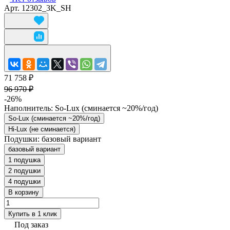
Арт.
12302_3K_SH
71 758 ₽
96 970 ₽
-26%
Наполнитель:
So-Lux (cминается ~20%/год)
So-Lux (cминается ~20%/год)
Hi-Lux (не сминается)
Подушки:
базовый вариант
базовый вариант
1 подушка
2 подушки
4 подушки
В корзину
Купить в 1 клик
Под заказ