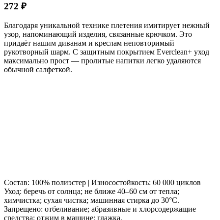
272 ₽
Благодаря уникальной технике плетения имитирует нежный
узор, напоминающий изделия, связанные крючком. Это
придаёт нашим диванам и креслам неповторимый
рукотворный шарм. С защитным покрытием Everclean+ уход
максимально прост — пролитые напитки легко удаляются
обычной салфеткой.
Состав: 100% полиэстер | Износостойкость: 60 000 циклов
Уход: беречь от солнца; не ближе 40–60 см от тепла;
химчистка; сухая чистка; машинная стирка до 30°C.
Запрещено: отбеливание; абразивные и хлорсодержащие
средства; отжим в машине; глажка.