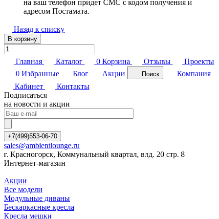
на ваш телефон придет СМС с кодом получения и
адресом Постамата.
Назад к списку
В корзину
Главная
Каталог
0
Корзина
Отзывы
Проекты
0
Избранные
Блог
Акции
Компания
Поиск
Кабинет
Контакты
Подписаться
на новости и акции
+7(499)553-06-70
sales@ambientlounge.ru
г. Красногорск, Коммунальный квартал, влд. 20 стр. 8
Интернет-магазин
Акции
Все модели
Модульные диваны
Бескаркасные кресла
Кресла мешки