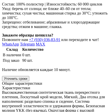
Состав: 100% полиэстер | Износостойкость: 60 000 циклов
Уход: беречь от солнца; не ближе 40–60 см от тепла;
химчистка; сухая чистка; машинная стирка до 30°C; утюжить
до 100°C.
Запрещено: отбеливание; абразивные и хлорсодержащие
средства; отжим в машине; глажка.
Закажем образцы шенилла?
Позвоните нам
+7 (930) 036-83-91
или переходите в чат!
WhatsApp
Telegram
MAX
Склад
Количество
В наличии
0 шт.
Под заказ
90 шт.
Наличие обновляется каждые 10 минут.
Уточнить сроки
Общие характеристики
Характеристики
Высококачественная синтетическая ткань перекрестного
плетения, Лоскутный крой модели, Мягкий, Два отсека для
наполнения: раздельно спинка и сидение, Система
внутренней элластичности и удержания формы, Безопасная
молния YKK (без язычка), Округлая форма с высокой