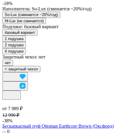
-18%
Наполнитель:
So-Lux (cминается ~20%/год)
So-Lux (cминается ~20%/год)
Hi-Lux (не сминается)
Подушки:
базовый вариант
базовый вариант
1 подушка
2 подушки
4 подушки
Защитный чехол:
нет
нет
+ защитный чехол
от 7 989 ₽
12 990 ₽
-38%
Бескаркасный пуф Ottoman Earthcore Brown (Оксфорд)
0