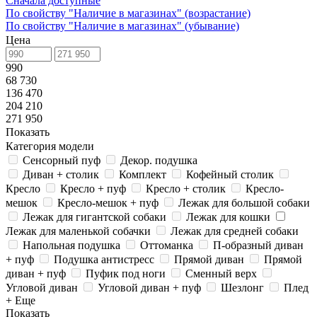
Сначала доступные
По свойству "Наличие в магазинах" (возрастание)
По свойству "Наличие в магазинах" (убывание)
Цена
990
68 730
136 470
204 210
271 950
Показать
Категория модели
Сенсорный пуф
Декор. подушка
Диван + столик
Комплект
Кофейный столик
Кресло
Кресло + пуф
Кресло + столик
Кресло-
мешок
Кресло-мешок + пуф
Лежак для большой собаки
Лежак для гигантской собаки
Лежак для кошки
Лежак для маленькой собачки
Лежак для средней собаки
Напольная подушка
Оттоманка
П-образный диван
+ пуф
Подушка антистресс
Прямой диван
Прямой
диван + пуф
Пуфик под ноги
Сменный верх
Угловой диван
Угловой диван + пуф
Шезлонг
Плед
+ Еще
Показать