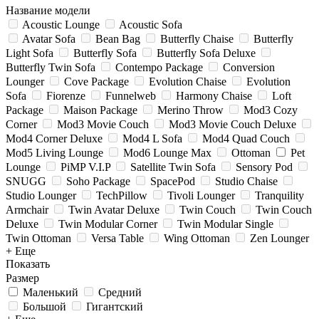
Название модели
Acoustic Lounge
Acoustic Sofa
Avatar Sofa
Bean Bag
Butterfly Chaise
Butterfly
Light Sofa
Butterfly Sofa
Butterfly Sofa Deluxe
Butterfly Twin Sofa
Contempo Package
Conversion
Lounger
Cove Package
Evolution Chaise
Evolution
Sofa
Fiorenze
Funnelweb
Harmony Chaise
Loft
Package
Maison Package
Merino Throw
Mod3 Cozy
Corner
Mod3 Movie Couch
Mod3 Movie Couch Deluxe
Mod4 Corner Deluxe
Mod4 L Sofa
Mod4 Quad Couch
Mod5 Living Lounge
Mod6 Lounge Max
Ottoman
Pet
Lounge
PiMP V.I.P
Satellite Twin Sofa
Sensory Pod
SNUGG
Soho Package
SpacePod
Studio Chaise
Studio Lounger
TechPillow
Tivoli Lounger
Tranquility
Armchair
Twin Avatar Deluxe
Twin Couch
Twin Couch
Deluxe
Twin Modular Corner
Twin Modular Single
Twin Ottoman
Versa Table
Wing Ottoman
Zen Lounger
+ Еще
Показать
Размер
Маленький
Средний
Большой
Гигантский