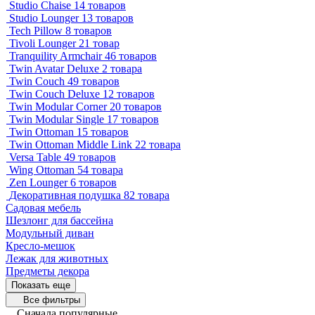
Studio Chaise
14 товаров
Studio Lounger
13 товаров
Tech Pillow
8 товаров
Tivoli Lounger
21 товар
Tranquility Armchair
46 товаров
Twin Avatar Deluxe
2 товара
Twin Couch
49 товаров
Twin Couch Deluxe
12 товаров
Twin Modular Corner
20 товаров
Twin Modular Single
17 товаров
Twin Ottoman
15 товаров
Twin Ottoman Middle Link
22 товара
Versa Table
49 товаров
Wing Ottoman
54 товара
Zen Lounger
6 товаров
Декоративная подушка
82 товара
Садовая мебель
Шезлонг для бассейна
Модульный диван
Кресло-мешок
Лежак для животных
Предметы декора
Показать еще
Все фильтры
Сначала популярные