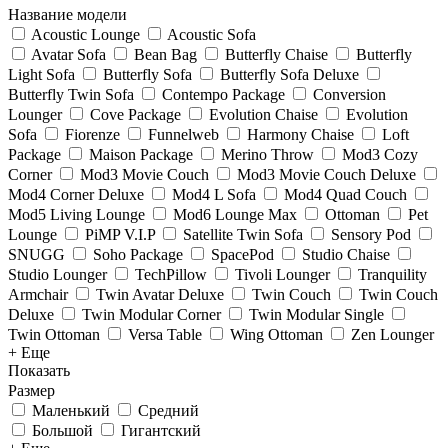
Название модели
Acoustic Lounge
Acoustic Sofa
Avatar Sofa
Bean Bag
Butterfly Chaise
Butterfly
Light Sofa
Butterfly Sofa
Butterfly Sofa Deluxe
Butterfly Twin Sofa
Contempo Package
Conversion
Lounger
Cove Package
Evolution Chaise
Evolution
Sofa
Fiorenze
Funnelweb
Harmony Chaise
Loft
Package
Maison Package
Merino Throw
Mod3 Cozy
Corner
Mod3 Movie Couch
Mod3 Movie Couch Deluxe
Mod4 Corner Deluxe
Mod4 L Sofa
Mod4 Quad Couch
Mod5 Living Lounge
Mod6 Lounge Max
Ottoman
Pet
Lounge
PiMP V.I.P
Satellite Twin Sofa
Sensory Pod
SNUGG
Soho Package
SpacePod
Studio Chaise
Studio Lounger
TechPillow
Tivoli Lounger
Tranquility
Armchair
Twin Avatar Deluxe
Twin Couch
Twin Couch
Deluxe
Twin Modular Corner
Twin Modular Single
Twin Ottoman
Versa Table
Wing Ottoman
Zen Lounger
+ Еще
Показать
Размер
Маленький
Средний
Большой
Гигантский