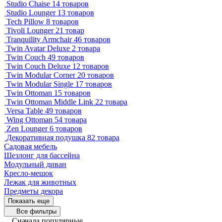
Studio Chaise
14 товаров
Studio Lounger
13 товаров
Tech Pillow
8 товаров
Tivoli Lounger
21 товар
Tranquility Armchair
46 товаров
Twin Avatar Deluxe
2 товара
Twin Couch
49 товаров
Twin Couch Deluxe
12 товаров
Twin Modular Corner
20 товаров
Twin Modular Single
17 товаров
Twin Ottoman
15 товаров
Twin Ottoman Middle Link
22 товара
Versa Table
49 товаров
Wing Ottoman
54 товара
Zen Lounger
6 товаров
Декоративная подушка
82 товара
Садовая мебель
Шезлонг для бассейна
Модульный диван
Кресло-мешок
Лежак для животных
Предметы декора
Показать еще
Все фильтры
Сначала популярные