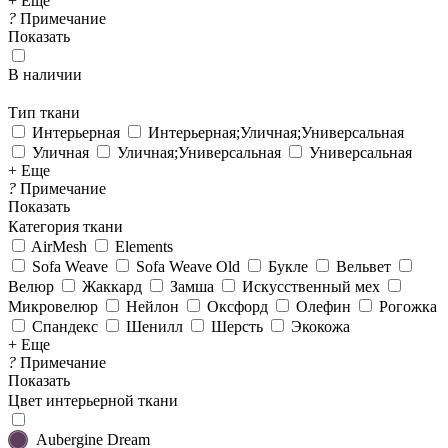
+ Еще
?
Примечание
Показать
В наличии
Тип ткани
Интерьерная
Интерьерная;Уличная;Универсальная
Уличная
Уличная;Универсальная
Универсальная
+ Еще
?
Примечание
Показать
Категория ткани
AirMesh
Elements
Sofa Weave
Sofa Weave Old
Букле
Вельвет
Велюр
Жаккард
Замша
Искусственный мех
Микровелюр
Нейлон
Оксфорд
Олефин
Рогожка
Спандекс
Шенилл
Шерсть
Экокожа
+ Еще
?
Примечание
Показать
Цвет интерьерной ткани
Aubergine Dream