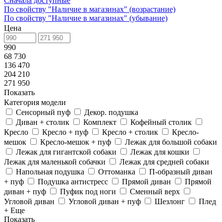
Сначала доступные
По свойству "Наличие в магазинах" (возрастание)
По свойству "Наличие в магазинах" (убывание)
Цена
990
68 730
136 470
204 210
271 950
Показать
Категория модели
Сенсорный пуф
Декор. подушка
Диван + столик
Комплект
Кофейный столик
Кресло
Кресло + пуф
Кресло + столик
Кресло-
мешок
Кресло-мешок + пуф
Лежак для большой собаки
Лежак для гигантской собаки
Лежак для кошки
Лежак для маленькой собачки
Лежак для средней собаки
Напольная подушка
Оттоманка
П-образный диван
+ пуф
Подушка антистресс
Прямой диван
Прямой
диван + пуф
Пуфик под ноги
Сменный верх
Угловой диван
Угловой диван + пуф
Шезлонг
Плед
+ Еще
Показать