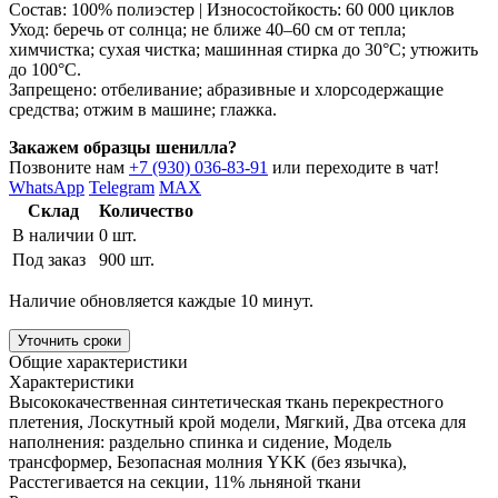
Состав: 100% полиэстер | Износостойкость: 60 000 циклов
Уход: беречь от солнца; не ближе 40–60 см от тепла;
химчистка; сухая чистка; машинная стирка до 30°C; утюжить
до 100°C.
Запрещено: отбеливание; абразивные и хлорсодержащие
средства; отжим в машине; глажка.
Закажем образцы шенилла?
Позвоните нам
+7 (930) 036-83-91
или переходите в чат!
WhatsApp
Telegram
MAX
Склад
Количество
В наличии
0 шт.
Под заказ
900 шт.
Наличие обновляется каждые 10 минут.
Уточнить сроки
Общие характеристики
Характеристики
Высококачественная синтетическая ткань перекрестного
плетения, Лоскутный крой модели, Мягкий, Два отсека для
наполнения: раздельно спинка и сидение, Модель
трансформер, Безопасная молния YKK (без язычка),
Расстегивается на секции, 11% льняной ткани