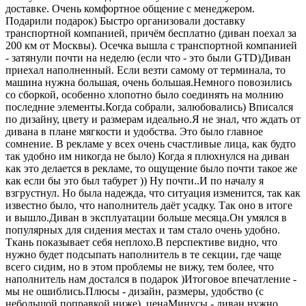
доставке. Очень комфортное общение с менеджером.
Подарили подарок) Быстро организовали доставку
транспортной компанией, причём бесплатно (диван поехал за
200 км от Москвы). Осечка вышла с транспортной компанией
- затянули почти на неделю (если что - это были GTD)Диван
приехал наполненный. Если везти самому от терминала, то
машина нужна большая, очень большая.Немного повозились
со сборкой, особенно хлопотно было соединять на молнию
последние элементы.Когда собрали, залюбовались) Вписался
по дизайну, цвету и размерам идеально.Я не знал, что ждать от
дивана в плане мягкости и удобства. Это было главное
сомнение. В рекламе у всех очень счастливые лица, как будто
так удобно им никогда не было) Когда я плюхнулся на диван
как это делается в рекламе, то ощущение было почти такое же
как если бы это был табурет )) Ну почти..И по началу я
взгрустнул. Но была надежда, что ситуация изменится, так как
известно было, что наполнитель даёт усадку. Так оно в итоге
и вышло.Диван в эксплуатации больше месяца.Он умялся в
популярных для сидения местах и там стало очень удобно.
Ткань показывает себя неплохо.В перспективе видно, что
нужно будет подсыпать наполнитель в те секции, где чаще
всего сидим, но в этом проблемы не вижу, тем более, что
наполнитель нам достался в подарок )Итоговое впечатление -
мы не ошиблись.Плюсы - дизайн, размеры, удобство (с
небольшой поправкой ниже), ценаМинусы - диван нужно