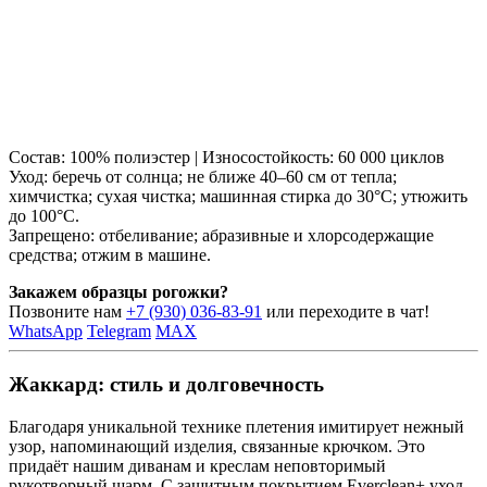
Состав: 100% полиэстер | Износостойкость: 60 000 циклов
Уход: беречь от солнца; не ближе 40–60 см от тепла;
химчистка; сухая чистка; машинная стирка до 30°C; утюжить
до 100°C.
Запрещено: отбеливание; абразивные и хлорсодержащие
средства; отжим в машине.
Закажем образцы рогожки?
Позвоните нам
+7 (930) 036-83-91
или переходите в чат!
WhatsApp
Telegram
MAX
Жаккард: стиль и долговечность
Благодаря уникальной технике плетения имитирует нежный
узор, напоминающий изделия, связанные крючком. Это
придаёт нашим диванам и креслам неповторимый
рукотворный шарм. С защитным покрытием Everclean+ уход