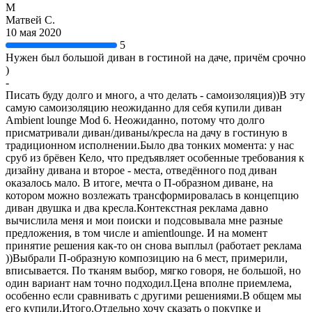
М
Матвей С.
10 мая 2020
5
Нужен был большой диван в гостиной на даче, причём срочно
)
-
Писать буду долго и много, а что делать - самоизоляция))В эту
самую самоизоляцию неожиданно для себя купили диван
Ambient lounge Mod 6. Неожиданно, потому что долго
присматривали диван/диваны/кресла на дачу в гостиную в
традиционном исполнении.Было два тонких момента: у нас
сруб из брёвен Кело, что предъявляет особенные требования к
дизайну дивана и второе - места, отведённого под диван
оказалось мало. В итоге, мечта о П-образном диване, на
котором можно возлежать трансформировалась в концепцию
диван двушка и два кресла.Контекстная реклама давно
вычислила меня и мои поиски и подсовывала мне разные
предложения, в том числе и amientlounge. И на момент
принятие решения как-то он снова выплыл (работает реклама
))Выбрали П-образную композицию на 6 мест, примерили,
вписывается. По тканям выбор, мягко говоря, не большой, но
один вариант нам точно подходил.Цена вполне приемлема,
особенно если сравнивать с другими решениями.В общем мы
его купили.Итого.Отдельно хочу сказать о покупке и