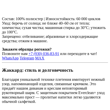
Состав: 100% полиэстер | Износостойкость: 60 000 циклов
Уход: беречь от солнца; не ближе 40–60 см от тепла;
химчистка; сухая чистка; машинная стирка до 30°C; утюжить
до 100°C.
Запрещено: отбеливание; абразивные и хлорсодержащие
средства; отжим в машине.
Закажем образцы рогожки?
Позвоните нам
+7 (930) 036-83-91
или переходите в чат!
WhatsApp
Telegram
MAX
Жаккард: стиль и долговечность
Благодаря уникальной технике плетения имитирует нежный
узор, напоминающий изделия, связанные крючком. Это
придаёт нашим диванам и креслам неповторимый
рукотворный шарм. С защитным покрытием Everclean+ уход
максимально прост — пролитые напитки легко удаляются
обычной салфеткой.