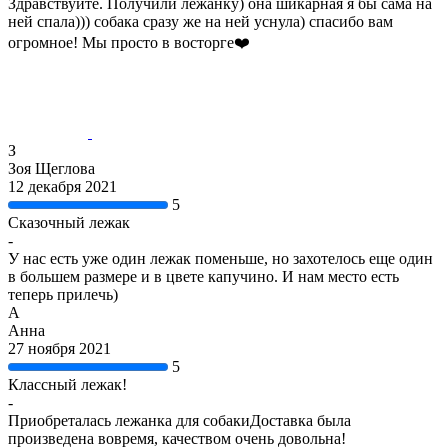
Здравствуйте. Получили лежанку) она шикарная я бы сама на
ней спала))) собака сразу же на ней уснула) спасибо вам
огромное! Мы просто в восторге❤️
З
Зоя Щеглова
12 декабря 2021
5
Сказочный лежак
-
У нас есть уже один лежак поменьше, но захотелось еще один
в большем размере и в цвете капучино. И нам место есть
теперь прилечь)
А
Анна
27 ноября 2021
5
Классный лежак!
-
Приобреталась лежанка для собакиДоставка была
произведена вовремя, качеством очень довольна!