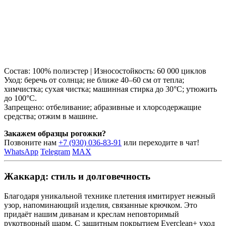
Состав: 100% полиэстер | Износостойкость: 60 000 циклов
Уход: беречь от солнца; не ближе 40–60 см от тепла;
химчистка; сухая чистка; машинная стирка до 30°C; утюжить
до 100°C.
Запрещено: отбеливание; абразивные и хлорсодержащие
средства; отжим в машине.
Закажем образцы рогожки?
Позвоните нам
+7 (930) 036-83-91
или переходите в чат!
WhatsApp
Telegram
MAX
Жаккард: стиль и долговечность
Благодаря уникальной технике плетения имитирует нежный
узор, напоминающий изделия, связанные крючком. Это
придаёт нашим диванам и креслам неповторимый
рукотворный шарм. С защитным покрытием Everclean+ уход