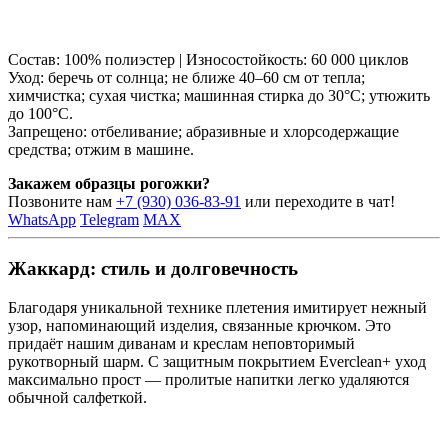
Состав: 100% полиэстер | Износостойкость: 60 000 циклов
Уход: беречь от солнца; не ближе 40–60 см от тепла;
химчистка; сухая чистка; машинная стирка до 30°C; утюжить
до 100°C.
Запрещено: отбеливание; абразивные и хлорсодержащие
средства; отжим в машине.
Закажем образцы рогожки?
Позвоните нам
+7 (930) 036-83-91
или переходите в чат!
WhatsApp
Telegram
MAX
Жаккард: стиль и долговечность
Благодаря уникальной технике плетения имитирует нежный
узор, напоминающий изделия, связанные крючком. Это
придаёт нашим диванам и креслам неповторимый
рукотворный шарм. С защитным покрытием Everclean+ уход
максимально прост — пролитые напитки легко удаляются
обычной салфеткой.