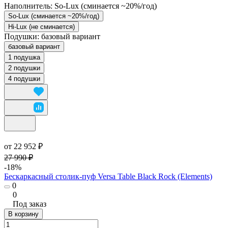
Наполнитель:
So-Lux (cминается ~20%/год)
So-Lux (cминается ~20%/год)
Hi-Lux (не сминается)
Подушки:
базовый вариант
базовый вариант
1 подушка
2 подушки
4 подушки
от 22 952 ₽
27 990 ₽
-18%
Бескаркасный столик-пуф Versa Table Black Rock (Elements)
0
0
Под заказ
В корзину