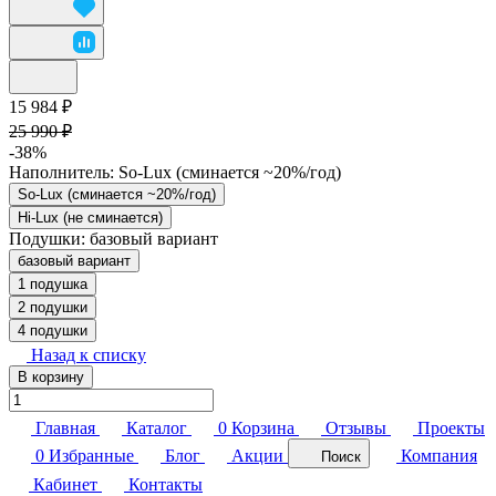
15 984 ₽
25 990 ₽
-38%
Наполнитель:
So-Lux (cминается ~20%/год)
So-Lux (cминается ~20%/год)
Hi-Lux (не сминается)
Подушки:
базовый вариант
базовый вариант
1 подушка
2 подушки
4 подушки
Назад к списку
В корзину
Главная
Каталог
0
Корзина
Отзывы
Проекты
0
Избранные
Блог
Акции
Компания
Поиск
Кабинет
Контакты