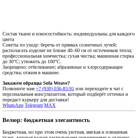
Состав ткани и износостойкость: индивидуальны для каждого
цвета
Советы по уходу: беречь от прямых солнечных лучей;
располагать изделие не ближе 40–60 см от источников тепла;
профессиональная химчистка; сухая чистка; машинная стирка
до 30°C; утюжить до 100°C.
Запрещено: отбеливание; абразивные и хлорсодержащие
средства; отжим в машине.
Закажем образцы Sofa Weave?
Позвоните нам
+7 (930) 036-83-91
или переходите в чат с
персональным консультантом, который подберёт оттенки и
передаст курьеру для доставки!
WhatsApp
Telegram
MAX
Велюр: бюджетная элегантность
Бюджетная, но при этом очень уютная, мягкая и плюшевая
ткань, которая радует тактильными ощущениями и отлично