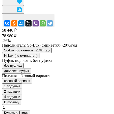
58 446 ₽
78 980 ₽
-26%
Наполнитель:
So-Lux (cминается ~20%/год)
So-Lux (cминается ~20%/год)
Hi-Lux (не сминается)
Пуфик под ноги:
без пуфика
без пуфика
добавить пуфик
Подушки:
базовый вариант
базовый вариант
1 подушка
2 подушки
4 подушки
В корзину
Купить в 1 клик