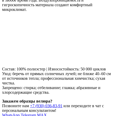
в любое время года. Воздухопроницаемость и
гигроскопичность материала создают комфортный
микроклимат.
Состав: 100% полиэстер | Износостойкость: 50 000 циклов
Уход: беречь от прямых солнечных лучей; не ближе 40–60 см
от источников тепла; профессиональная химчистка; сухая
чистка.
Запрещено: стирка; отбеливание; глажка; абразивные и
хлорсодержащие средства.
Закажем образцы велюра?
Позвоните нам
+7 (930) 036-83-91
или переходите в чат с
персональным консультантом!
WhatsApp
Telegram
MAX