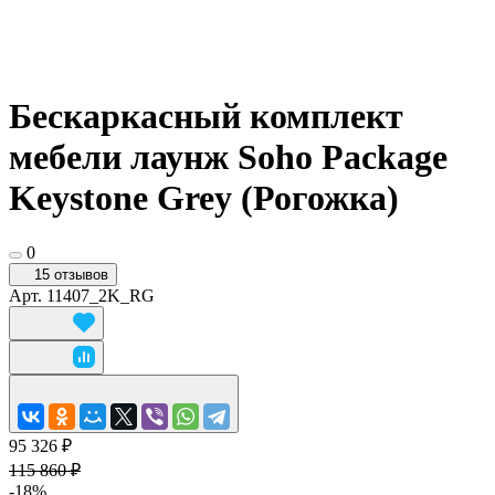
Бескаркасный комплект
мебели лаунж Soho Package
Keystone Grey (Рогожка)
0
15 отзывов
Арт.
11407_2K_RG
95 326 ₽
115 860 ₽
-18%