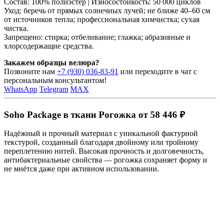
Состав: 100% полиэстер | Износостойкость: 50 000 циклов
Уход: беречь от прямых солнечных лучей; не ближе 40–60 см
от источников тепла; профессиональная химчистка; сухая
чистка.
Запрещено: стирка; отбеливание; глажка; абразивные и
хлорсодержащие средства.
Закажем образцы велюра?
Позвоните нам
+7 (930) 036-83-91
или переходите в чат с
персональным консультантом!
WhatsApp
Telegram
MAX
Soho Package в ткани Рогожка от 58 446 ₽
Надёжный и прочный материал с уникальной фактурной
текстурой, созданный благодаря двойному или тройному
переплетению нитей. Высокая прочность и долговечность,
антибактериальные свойства — рогожка сохраняет форму и
не мнётся даже при активном использовании.