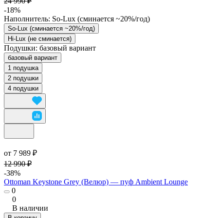
24 990 ₽
-18%
Наполнитель:
So-Lux (cминается ~20%/год)
So-Lux (cминается ~20%/год)
Hi-Lux (не сминается)
Подушки:
базовый вариант
базовый вариант
1 подушка
2 подушки
4 подушки
от 7 989 ₽
12 990 ₽
-38%
Ottoman Keystone Grey (Велюр) — пуф Ambient Lounge
0
0
В наличии
В корзину