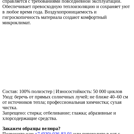
справляется с требованиями повседневной эксплуатации.
Обеспечивает превосходную теплоизоляцию и сохраняет уют
в любое время года. Воздухопроницаемость и
гигроскопичность материала создают комфортный
микроклимат.
Состав: 100% полиэстер | Износостойкость: 50 000 циклов
Уход: беречь от прямых солнечных лучей; не ближе 40–60 см
от источников тепла; профессиональная химчистка; сухая
чистка.
Запрещено: стирка; отбеливание; глажка; абразивные и
хлорсодержащие средства.
Закажем образцы велюра?
Позвоните нам
+7 (930) 036-83-91
или переходите в чат с