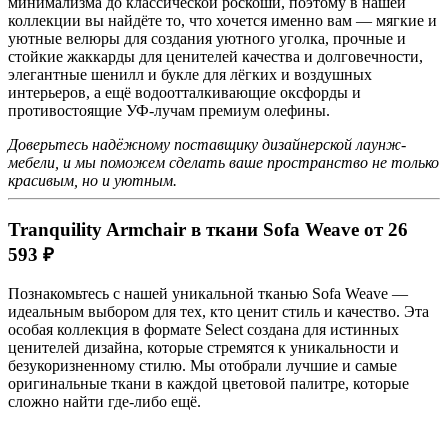
минимализма до классической роскоши, поэтому в нашей
коллекции вы найдёте то, что хочется именно вам — мягкие и
уютные велюры для создания уютного уголка, прочные и
стойкие жаккарды для ценителей качества и долговечности,
элегантные шенилл и букле для лёгких и воздушных
интерьеров, а ещё водоотталкивающие оксфорды и
противостоящие УФ-лучам премиум олефины.
Доверьтесь надёжному поставщику дизайнерской лаунж-
мебели, и мы поможем сделать ваше пространство не только
красивым, но и уютным.
Tranquility Armchair в ткани Sofa Weave от 26
593 ₽
Познакомьтесь с нашей уникальной тканью Sofa Weave —
идеальным выбором для тех, кто ценит стиль и качество. Эта
особая коллекция в формате Select создана для истинных
ценителей дизайна, которые стремятся к уникальности и
безукоризненному стилю. Мы отобрали лучшие и самые
оригинальные ткани в каждой цветовой палитре, которые
сложно найти где-либо ещё.