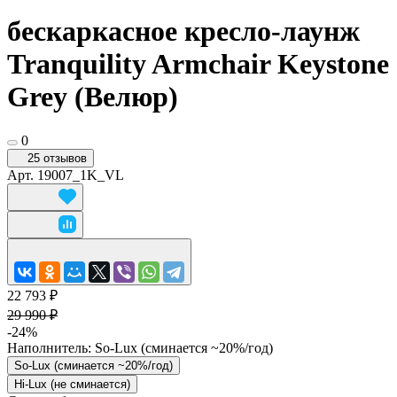
бескаркасное кресло-лаунж
Tranquility Armchair Keystone
Grey (Велюр)
0
25 отзывов
Арт.
19007_1K_VL
22 793 ₽
29 990 ₽
-24%
Наполнитель:
So-Lux (cминается ~20%/год)
So-Lux (cминается ~20%/год)
Hi-Lux (не сминается)