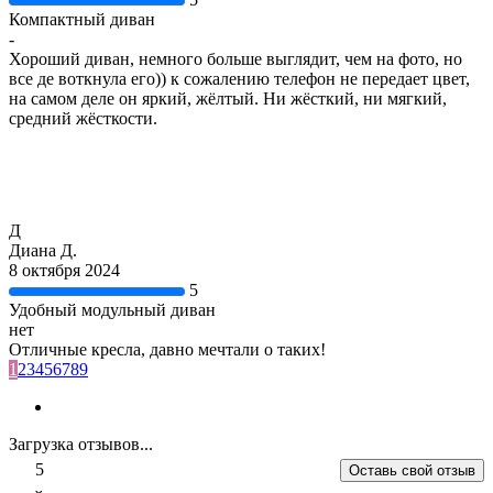
Компактный диван
-
Хороший диван, немного больше выглядит, чем на фото, но
все де воткнула его)) к сожалению телефон не передает цвет,
на самом деле он яркий, жёлтый. Ни жёсткий, ни мягкий,
средний жёсткости.
Д
Диана Д.
8 октября 2024
5
Удобный модульный диван
нет
Отличные кресла, давно мечтали о таких!
1
2
3
4
5
6
7
8
9
Загрузка отзывов...
5
Оставь свой отзыв