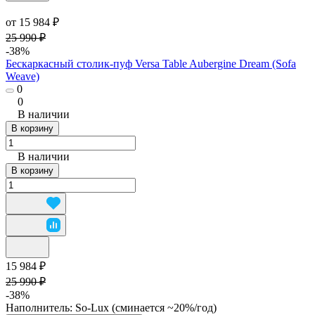
от 15 984 ₽
25 990 ₽
-38%
Бескаркасный столик-пуф Versa Table Aubergine Dream (Sofa
Weave)
0
0
В наличии
В корзину
В наличии
В корзину
15 984 ₽
25 990 ₽
-38%
Наполнитель:
So-Lux (cминается ~20%/год)