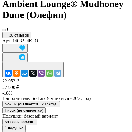
Ambient Lounge® Mudhoney
Dune (Олефин)
0
30 отзывов
Арт.
14032_4K_OL
22 952 ₽
27 990 ₽
-18%
Наполнитель:
So-Lux (cминается ~20%/год)
So-Lux (cминается ~20%/год)
Hi-Lux (не сминается)
Подушки:
базовый вариант
базовый вариант
1 подушка