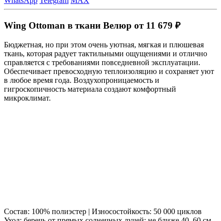
WhatsApp
Telegram
MAX
Wing Ottoman в ткани Велюр от 11 679 ₽
Бюджетная, но при этом очень уютная, мягкая и плюшевая
ткань, которая радует тактильными ощущениями и отлично
справляется с требованиями повседневной эксплуатации.
Обеспечивает превосходную теплоизоляцию и сохраняет уют
в любое время года. Воздухопроницаемость и
гигроскопичность материала создают комфортный
микроклимат.
Состав: 100% полиэстер | Износостойкость: 50 000 циклов
Уход: беречь от прямых солнечных лучей; не ближе 40–60 см