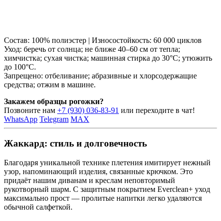
Состав: 100% полиэстер | Износостойкость: 60 000 циклов
Уход: беречь от солнца; не ближе 40–60 см от тепла;
химчистка; сухая чистка; машинная стирка до 30°C; утюжить
до 100°C.
Запрещено: отбеливание; абразивные и хлорсодержащие
средства; отжим в машине.
Закажем образцы рогожки?
Позвоните нам
+7 (930) 036-83-91
или переходите в чат!
WhatsApp
Telegram
MAX
Жаккард: стиль и долговечность
Благодаря уникальной технике плетения имитирует нежный
узор, напоминающий изделия, связанные крючком. Это
придаёт нашим диванам и креслам неповторимый
рукотворный шарм. С защитным покрытием Everclean+ уход
максимально прост — пролитые напитки легко удаляются
обычной салфеткой.