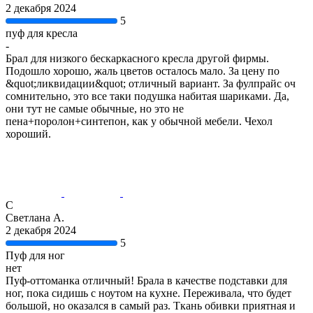
2 декабря 2024
5
пуф для кресла
-
Брал для низкого бескаркасного кресла другой фирмы.
Подошло хорошо, жаль цветов осталось мало. За цену по
&quot;ликвидации&quot; отличный вариант. За фулпрайс оч
сомнительно, это все таки подушка набитая шариками. Да,
они тут не самые обычные, но это не
пена+поролон+синтепон, как у обычной мебели. Чехол
хороший.
С
Светлана А.
2 декабря 2024
5
Пуф для ног
нет
Пуф-оттоманка отличный! Брала в качестве подставки для
ног, пока сидишь с ноутом на кухне. Переживала, что будет
большой, но оказался в самый раз. Ткань обивки приятная и