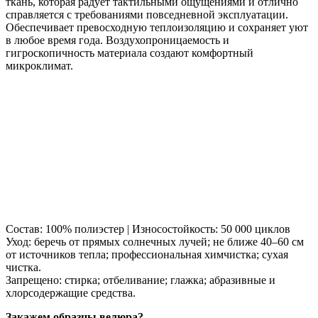
ткань, которая радует тактильными ощущениями и отлично
справляется с требованиями повседневной эксплуатации.
Обеспечивает превосходную теплоизоляцию и сохраняет уют
в любое время года. Воздухопроницаемость и
гигроскопичность материала создают комфортный
микроклимат.
Состав: 100% полиэстер | Износостойкость: 50 000 циклов
Уход: беречь от прямых солнечных лучей; не ближе 40–60 см
от источников тепла; профессиональная химчистка; сухая
чистка.
Запрещено: стирка; отбеливание; глажка; абразивные и
хлорсодержащие средства.
Закажем образцы велюра?