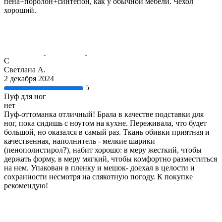
пена+поролон+синтепон, как у обычной мебели. Чехол
хороший.
С
Светлана А.
2 декабря 2024
5
Пуф для ног
нет
Пуф-оттоманка отличный! Брала в качестве подставки для
ног, пока сидишь с ноутом на кухне. Переживала, что будет
большой, но оказался в самый раз. Ткань обивки приятная и
качественная, наполнитель - мелкие шарики
(пенополистирол?), набит хорошо: в меру жесткий, чтобы
держать форму, в меру мягкий, чтобы комфортно разместиться
на нем. Упакован в пленку и мешок- доехал в целости и
сохранности несмотря на слякотную погоду. К покупке
рекомендую!