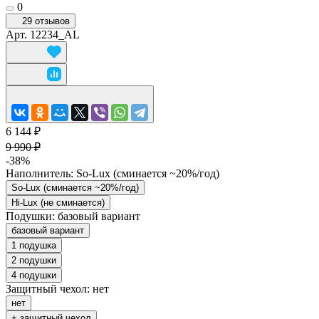
0
29 отзывов
Арт.
12234_AL
6 144 ₽
9 990 ₽
-38%
Наполнитель:
So-Lux (cминается ~20%/год)
So-Lux (cминается ~20%/год)
Hi-Lux (не сминается)
Подушки:
базовый вариант
базовый вариант
1 подушка
2 подушки
4 подушки
Защитный чехол:
нет
нет
+ защитный чехол