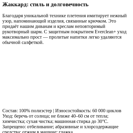
Жаккард: стиль и долговечность
Благодаря уникальной технике плетения имитирует нежный
узор, напоминающий изделия, связанные крючком. Это
придаёт нашим диванам и креслам неповторимый
рукотворный шарм. С защитным покрытием Everclean+ уход
максимально прост — пролитые напитки легко удаляются
обычной салфеткой.
Состав: 100% полиэстер | Износостойкость: 60 000 циклов
Уход: беречь от солнца; не ближе 40–60 см от тепла;
химчистка; сухая чистка; машинная стирка до 30°C.
Запрещено: отбеливание; абразивные и хлорсодержащие
средства; отжим в машине; глажка.