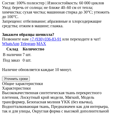
Состав: 100% полиэстер | Износостойкость: 60 000 циклов
Уход: беречь от солнца; не ближе 40–60 см от тепла;
химчистка; сухая чистка; машинная стирка до 30°C; утюжить
до 100°C.
Запрещено: отбеливание; абразивные и хлорсодержащие
средства; отжим в машине; глажка.
Закажем образцы шенилла?
Позвоните нам
+7 (930) 036-83-91
или переходите в чат!
WhatsApp
Telegram
MAX
Склад
Количество
В наличии
7 шт.
Под заказ
0 шт.
Наличие обновляется каждые 10 минут.
Уточнить сроки
Общие характеристики
Характеристики
Высококачественная синтетическая ткань перекрестного
плетения, Лоскутный крой модели, Мягкий, Модель
трансформер, Безопасная молния YKK (без язычка),
Водоотталкивающая ткань, Предназначен как для интерьера,
так и для улицы, Округлая форма с высокой дополнительной