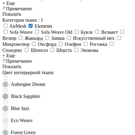
+ Еще
?
Примечание
Показать
Категория ткани
: 1
AirMesh
Elements
Sofa Weave
Sofa Weave Old
Букле
Вельвет
Велюр
Жаккард
Замша
Искусственный мех
Микровелюр
Оксфорд
Олефин
Рогожка
Спандекс
Шенилл
Шерсть
Экокожа
+ Еще
?
Примечание
Показать
Цвет интерьерной ткани
Aubergine Dream
Black Sapphire
Blue Jazz
Eco Weave
Forest Green