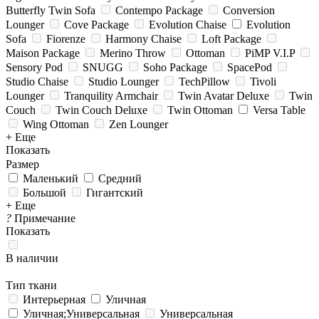
Butterfly Twin Sofa
Contempo Package
Conversion
Lounger
Cove Package
Evolution Chaise
Evolution
Sofa
Fiorenze
Harmony Chaise
Loft Package
Maison Package
Merino Throw
Ottoman
PiMP V.I.P
Sensory Pod
SNUGG
Soho Package
SpacePod
Studio Chaise
Studio Lounger
TechPillow
Tivoli
Lounger
Tranquility Armchair
Twin Avatar Deluxe
Twin
Couch
Twin Couch Deluxe
Twin Ottoman
Versa Table
Wing Ottoman
Zen Lounger
+ Еще
Показать
Размер
Маленький
Средний
Большой
Гигантский
+ Еще
?
Примечание
Показать
В наличии
Тип ткани
Интерьерная
Уличная
Уличная;Универсальная
Универсальная