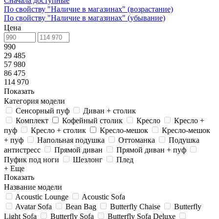
Сначала доступные
По свойству "Наличие в магазинах" (возрастание)
По свойству "Наличие в магазинах" (убывание)
Цена
990
29 485
57 980
86 475
114 970
Показать
Категория модели
Сенсорный пуф
Диван + столик
Комплект
Кофейный столик
Кресло
Кресло +
пуф
Кресло + столик
Кресло-мешок
Кресло-мешок
+ пуф
Напольная подушка
Оттоманка
Подушка
антистресс
Прямой диван
Прямой диван + пуф
Пуфик под ноги
Шезлонг
Плед
+ Еще
Показать
Название модели
Acoustic Lounge
Acoustic Sofa
Avatar Sofa
Bean Bag
Butterfly Chaise
Butterfly
Light Sofa
Butterfly Sofa
Butterfly Sofa Deluxe