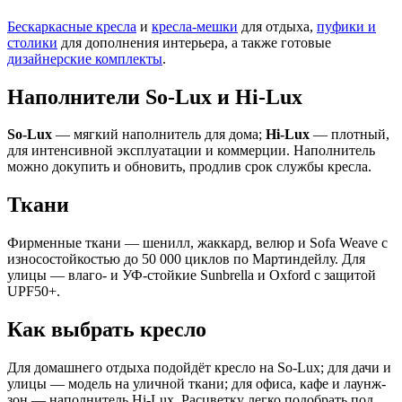
Бескаркасные кресла
и
кресла-мешки
для отдыха,
пуфики и
столики
для дополнения интерьера, а также готовые
дизайнерские комплекты
.
Наполнители So-Lux и Hi-Lux
So-Lux
— мягкий наполнитель для дома;
Hi-Lux
— плотный,
для интенсивной эксплуатации и коммерции. Наполнитель
можно докупить и обновить, продлив срок службы кресла.
Ткани
Фирменные ткани — шенилл, жаккард, велюр и Sofa Weave с
износостойкостью до 50 000 циклов по Мартиндейлу. Для
улицы — влаго- и УФ-стойкие Sunbrella и Oxford с защитой
UPF50+.
Как выбрать кресло
Для домашнего отдыха подойдёт кресло на So-Lux; для дачи и
улицы — модель на уличной ткани; для офиса, кафе и лаунж-
зон — наполнитель Hi-Lux. Расцветку легко подобрать под