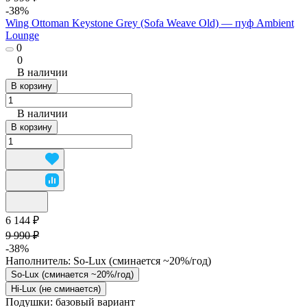
-38%
Wing Ottoman Keystone Grey (Sofa Weave Old) — пуф Ambient
Lounge
0
0
В наличии
В корзину
В наличии
В корзину
6 144 ₽
9 990 ₽
-38%
Наполнитель:
So-Lux (cминается ~20%/год)
So-Lux (cминается ~20%/год)
Hi-Lux (не сминается)
Подушки:
базовый вариант