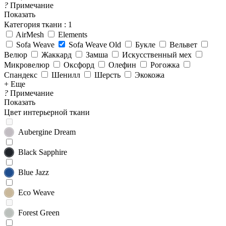
?
Примечание
Показать
Категория ткани
: 1
AirMesh
Elements
Sofa Weave
Sofa Weave Old
Букле
Вельвет
Велюр
Жаккард
Замша
Искусственный мех
Микровелюр
Оксфорд
Олефин
Рогожка
Спандекс
Шенилл
Шерсть
Экокожа
+ Еще
?
Примечание
Показать
Цвет интерьерной ткани
Aubergine Dream
Black Sapphire
Blue Jazz
Eco Weave
Forest Green