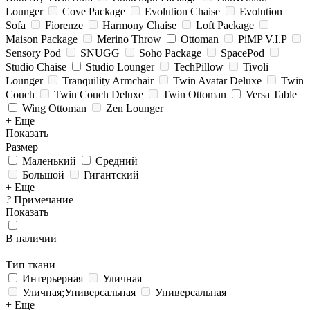
Lounger
Cove Package
Evolution Chaise
Evolution
Sofa
Fiorenze
Harmony Chaise
Loft Package
Maison Package
Merino Throw
Ottoman
PiMP V.I.P
Sensory Pod
SNUGG
Soho Package
SpacePod
Studio Chaise
Studio Lounger
TechPillow
Tivoli
Lounger
Tranquility Armchair
Twin Avatar Deluxe
Twin
Couch
Twin Couch Deluxe
Twin Ottoman
Versa Table
Wing Ottoman
Zen Lounger
+ Еще
Показать
Размер
Маленький
Средний
Большой
Гигантский
+ Еще
?
Примечание
Показать
В наличии
Тип ткани
Интерьерная
Уличная
Уличная;Универсальная
Универсальная
+ Еще