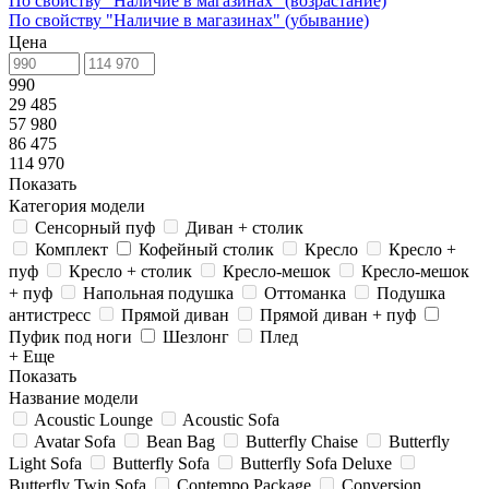
По свойству "Наличие в магазинах" (возрастание)
По свойству "Наличие в магазинах" (убывание)
Цена
990
29 485
57 980
86 475
114 970
Показать
Категория модели
Сенсорный пуф
Диван + столик
Комплект
Кофейный столик
Кресло
Кресло +
пуф
Кресло + столик
Кресло-мешок
Кресло-мешок
+ пуф
Напольная подушка
Оттоманка
Подушка
антистресс
Прямой диван
Прямой диван + пуф
Пуфик под ноги
Шезлонг
Плед
+ Еще
Показать
Название модели
Acoustic Lounge
Acoustic Sofa
Avatar Sofa
Bean Bag
Butterfly Chaise
Butterfly
Light Sofa
Butterfly Sofa
Butterfly Sofa Deluxe
Butterfly Twin Sofa
Contempo Package
Conversion