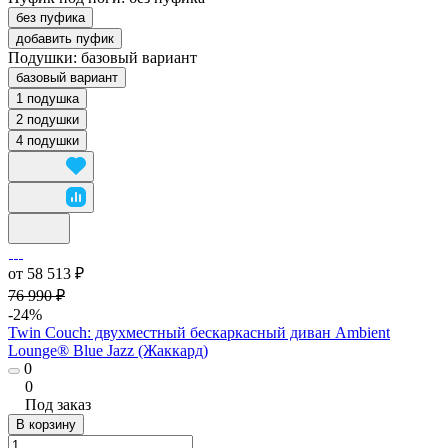
без пуфика
добавить пуфик
Подушки:
базовый вариант
базовый вариант
1 подушка
2 подушки
4 подушки
от 58 513 ₽
76 990 ₽
-24%
Twin Couch: двухместный бескаркасный диван Ambient
Lounge® Blue Jazz (Жаккард)
0
0
Под заказ
В корзину