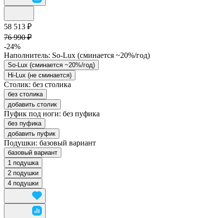
58 513 ₽
76 990 ₽
-24%
Наполнитель:
So-Lux (cминается ~20%/год)
So-Lux (cминается ~20%/год)
Hi-Lux (не сминается)
Столик:
без столика
без столика
добавить столик
Пуфик под ноги:
без пуфика
без пуфика
добавить пуфик
Подушки:
базовый вариант
базовый вариант
1 подушка
2 подушки
4 подушки