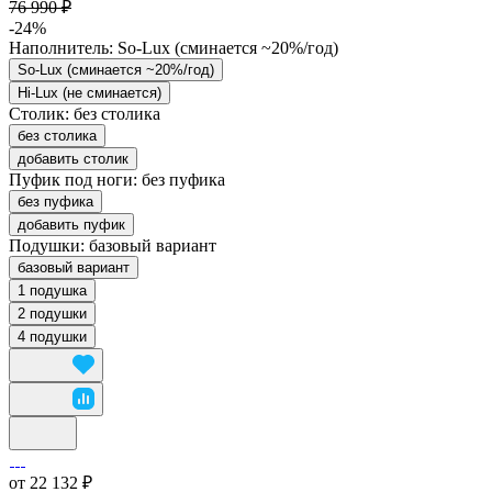
76 990 ₽
-24%
Наполнитель:
So-Lux (cминается ~20%/год)
So-Lux (cминается ~20%/год)
Hi-Lux (не сминается)
Столик:
без столика
без столика
добавить столик
Пуфик под ноги:
без пуфика
без пуфика
добавить пуфик
Подушки:
базовый вариант
базовый вариант
1 подушка
2 подушки
4 подушки
от 22 132 ₽