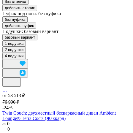
без столика
добавить столик
Пуфик под ноги:
без пуфика
без пуфика
добавить пуфик
Подушки:
базовый вариант
базовый вариант
1 подушка
2 подушки
4 подушки
от 58 513 ₽
76 990 ₽
-24%
Twin Couch: двухместный бескаркасный диван Ambient
Lounge® Terra Cocta (Жаккард)
0
0