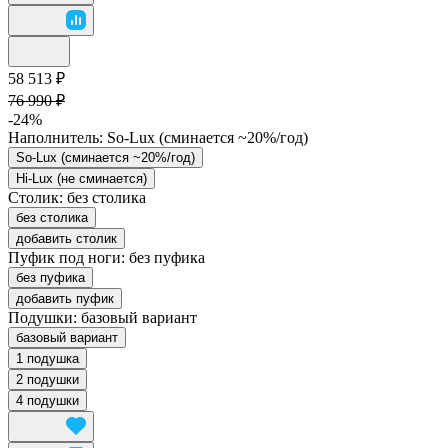
58 513 ₽
76 990 ₽
-24%
Наполнитель:
So-Lux (cминается ~20%/год)
So-Lux (cминается ~20%/год)
Hi-Lux (не сминается)
Столик:
без столика
без столика
добавить столик
Пуфик под ноги:
без пуфика
без пуфика
добавить пуфик
Подушки:
базовый вариант
базовый вариант
1 подушка
2 подушки
4 подушки