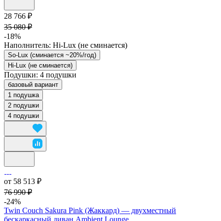
28 766 ₽
35 080 ₽
-18%
Наполнитель:
Hi-Lux (не сминается)
So-Lux (cминается ~20%/год)
Hi-Lux (не сминается)
Подушки:
4 подушки
базовый вариант
1 подушка
2 подушки
4 подушки
от 58 513 ₽
76 990 ₽
-24%
Twin Couch Sakura Pink (Жаккард) — двухместный
бескаркасный диван Ambient Lounge