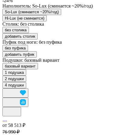
-24%
Наполнитель:
So-Lux (cминается ~20%/год)
So-Lux (cминается ~20%/год)
Hi-Lux (не сминается)
Столик:
без столика
без столика
добавить столик
Пуфик под ноги:
без пуфика
без пуфика
добавить пуфик
Подушки:
базовый вариант
базовый вариант
1 подушка
2 подушки
4 подушки
от 58 513 ₽
76 990 ₽