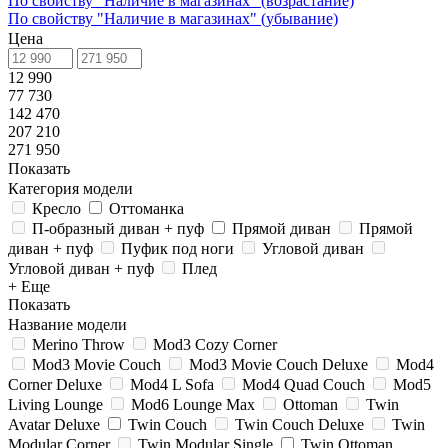
По свойству "Наличие в магазинах" (возрастание)
По свойству "Наличие в магазинах" (убывание)
Цена
12 990
77 730
142 470
207 210
271 950
Показать
Категория модели
Кресло
Оттоманка
П-образный диван + пуф
Прямой диван
Прямой
диван + пуф
Пуфик под ноги
Угловой диван
Угловой диван + пуф
Плед
+ Еще
Показать
Название модели
Merino Throw
Mod3 Cozy Corner
Mod3 Movie Couch
Mod3 Movie Couch Deluxe
Mod4
Corner Deluxe
Mod4 L Sofa
Mod4 Quad Couch
Mod5
Living Lounge
Mod6 Lounge Max
Ottoman
Twin
Avatar Deluxe
Twin Couch
Twin Couch Deluxe
Twin
Modular Corner
Twin Modular Single
Twin Ottoman