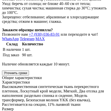
Уход: беречь от солнца; не ближе 40–60 см от тепла;
химчистка; сухая чистка; машинная стирка до 30°C; утюжить
до 100°C.
Запрещено: отбеливание; абразивные и хлорсодержащие
средства; отжим в машине; глажка.
Закажем образцы шенилла?
Позвоните нам
+7 (930) 036-83-91
или переходите в чат!
WhatsApp
Telegram
MAX
Склад
Количество
В наличии
1 шт.
Под заказ
90 шт.
Наличие обновляется каждые 10 минут.
Уточнить сроки
Общие характеристики
Характеристики
Высококачественная синтетическая ткань перекрестного
плетения, Лоскутный крой модели, Мягкий, Два отсека для
наполнения: раздельно спинка и сидение, Модель
трансформер, Безопасная молния YKK (без язычка),
Расстегивается на секции, 11% льняной ткани
Размер