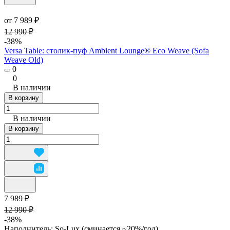
от 7 989 ₽
12 990 ₽
-38%
Versa Table: столик-пуф Ambient Lounge® Eco Weave (Sofa
Weave Old)
0
0
В наличии
В корзину
В наличии
В корзину
7 989 ₽
12 990 ₽
-38%
Наполнитель:
So-Lux (cминается ~20%/год)