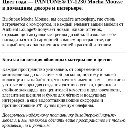
Цвет года — PANTONE® 17-1230 Mocha Mousse
в домашнем декоре и интерьере.
Выбирая Mocha Mousse, вы создаёте атмосферу, где стиль
встречается с комфортом, и каждый элемент вашей мебели от
Ambient Lounge® получает новый, живой оттенок,
отражающий актуальные тренды дизайна. Позвольте себе
насладиться этой гармонией в вашем пространстве, где
каждый штрих наполнен искренней красотой и теплом.
Богатая коллекция обивочных материалов и цветов
Каждое пространство уникально, от современного
минимализма до классической роскоши, поэтому в нашей
коллекции вы найдёте то, что хочется именно вам — мягкие и
уютные велюры для создания уютного уголка, прочные и
стойкие жаккарды для ценителей качества и долговечности,
элегантные шенилл и букле для лёгких и воздушных
интерьеров, а ещё водоотталкивающие оксфорды и
противостоящие УФ-лучам премиум олефины.
Доверьтесь надёжному поставщику дизайнерской лаунж-
мебели, и мы поможем сделать ваше пространство не только
красивым, но и уютным.