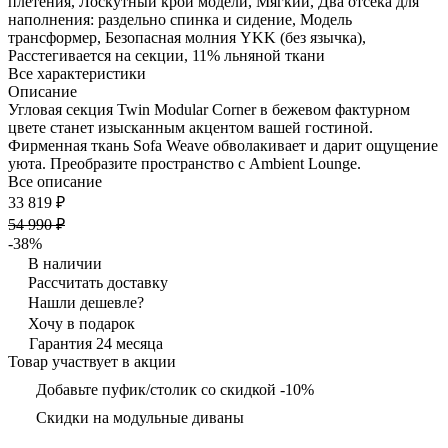
плетения, Лоскутный крой модели, Мягкий, Два отсека для
наполнения: раздельно спинка и сидение, Модель
трансформер, Безопасная молния YKK (без язычка),
Расстегивается на секции, 11% льняной ткани
Все характеристики
Описание
Угловая секция Twin Modular Corner в бежевом фактурном
цвете станет изысканным акцентом вашей гостиной.
Фирменная ткань Sofa Weave обволакивает и дарит ощущение
уюта. Преобразите пространство с Ambient Lounge.
Все описание
33 819 ₽
54 990 ₽
-38%
В наличии
Рассчитать доставку
Нашли дешевле?
Хочу в подарок
Гарантия 24 месяца
Товар участвует в акции
Добавьте пуфик/столик со скидкой -10%
Скидки на модульные диваны