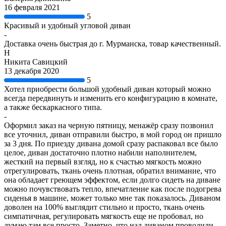
16 февраля 2021
5
Красивый и удобный угловой диван
-
Доставка очень быстрая до г. Мурманска, товар качественный.
Н
Никита Савицкий
13 декабря 2020
5
Хотел приобрести большой удобный диван который можно
всегда передвинуть и изменить его конфигурацию в комнате,
а также бескаркасного типа.
-
Оформил заказ на черную пятницу, менажёр сразу позвонил
все уточнил, диван отправили быстро, в мой город он пришло
за 3 дня. По приезду дивана домой сразу распаковал все было
целое, диван достаточно плотно набили наполнителем,
жесткий на первый взгляд, но к счастью мягкость можно
отрегулировать, ткань очень плотная, обратил внимание, что
она обладает греющем эффектом, если долго сидеть на диване
можно почувствовать тепло, впечатление как после подогрева
сиденья в машине, может только мне так показалось. Диваном
доволен на 100% выглядит стильно и просто, ткань очень
симпатичная, регулировать мягкость еще не пробовал, но
думаю там все просто. Заметно, что над диваном проводили