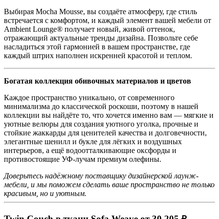
Выбирая Mocha Mousse, вы создаёте атмосферу, где стиль
встречается с комфортом, и каждый элемент вашей мебели от
Ambient Lounge® получает новый, живой оттенок,
отражающий актуальные тренды дизайна. Позвольте себе
насладиться этой гармонией в вашем пространстве, где
каждый штрих наполнен искренней красотой и теплом.
Богатая коллекция обивочных материалов и цветов
Каждое пространство уникально, от современного
минимализма до классической роскоши, поэтому в нашей
коллекции вы найдёте то, что хочется именно вам — мягкие и
уютные велюры для создания уютного уголка, прочные и
стойкие жаккарды для ценителей качества и долговечности,
элегантные шенилл и букле для лёгких и воздушных
интерьеров, а ещё водоотталкивающие оксфорды и
противостоящие УФ-лучам премиум олефины.
Доверьтесь надёжному поставщику дизайнерской лаунж-
мебели, и мы поможем сделать ваше пространство не только
красивым, но и уютным.
Twin Couch в ткани Sofa Weave от 30 205 ₽