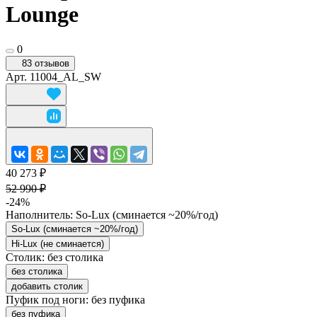
Lounge
0
83 отзывов
Арт.
11004_AL_SW
40 273 ₽
52 990 ₽
-24%
Наполнитель:
So-Lux (cминается ~20%/год)
So-Lux (cминается ~20%/год)
Hi-Lux (не сминается)
Столик:
без столика
без столика
добавить столик
Пуфик под ноги:
без пуфика
без пуфика