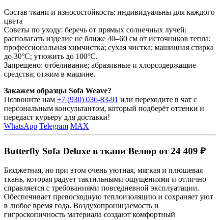
Состав ткани и износостойкость: индивидуальны для каждого
цвета
Советы по уходу: беречь от прямых солнечных лучей;
располагать изделие не ближе 40–60 см от источников тепла;
профессиональная химчистка; сухая чистка; машинная стирка
до 30°C; утюжить до 100°C.
Запрещено: отбеливание; абразивные и хлорсодержащие
средства; отжим в машине.
Закажем образцы Sofa Weave?
Позвоните нам
+7 (930) 036-83-91
или переходите в чат с
персональным консультантом, который подберёт оттенки и
передаст курьеру для доставки!
WhatsApp
Telegram
MAX
Butterfly Sofa Deluxe в ткани Велюр от 24 409 ₽
Бюджетная, но при этом очень уютная, мягкая и плюшевая
ткань, которая радует тактильными ощущениями и отлично
справляется с требованиями повседневной эксплуатации.
Обеспечивает превосходную теплоизоляцию и сохраняет уют
в любое время года. Воздухопроницаемость и
гигроскопичность материала создают комфортный