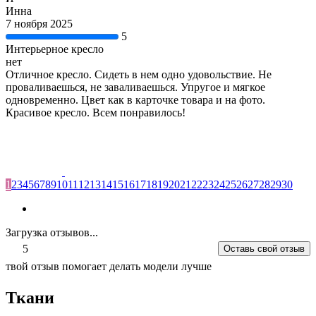
Инна
7 ноября 2025
5
Интерьерное кресло
нет
Отличное кресло. Сидеть в нем одно удовольствие. Не
проваливаешься, не заваливаешься. Упругое и мягкое
одновременно. Цвет как в карточке товара и на фото.
Красивое кресло. Всем понравилось!
1
2
3
4
5
6
7
8
9
10
11
12
13
14
15
16
17
18
19
20
21
22
23
24
25
26
27
28
29
30
Загрузка отзывов...
5
Оставь свой отзыв
твой отзыв помогает делать модели лучше
Ткани