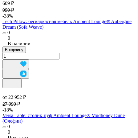
609 ₽
990 ₽
-38%
Tech Pillow: бескаркасная мебель Ambient Lounge® Aubergine
Dream (Sofa Weave)
0
0
В наличии
В корзину
от 22 952 ₽
27 990 ₽
-18%
Versa Table: столик-пуф Ambient Lounge® Mudhoney Dune
(Олефин)
0
0
Под заказ