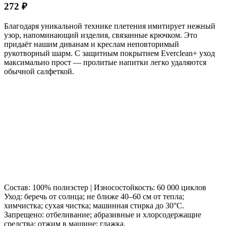
272 ₽
Благодаря уникальной технике плетения имитирует нежный
узор, напоминающий изделия, связанные крючком. Это
придаёт нашим диванам и креслам неповторимый
рукотворный шарм. С защитным покрытием Everclean+ уход
максимально прост — пролитые напитки легко удаляются
обычной салфеткой.
Состав: 100% полиэстер | Износостойкость: 60 000 циклов
Уход: беречь от солнца; не ближе 40–60 см от тепла;
химчистка; сухая чистка; машинная стирка до 30°C.
Запрещено: отбеливание; абразивные и хлорсодержащие
средства; отжим в машине; глажка.