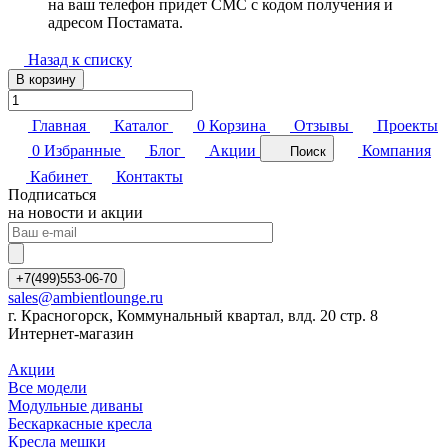
на ваш телефон придет СМС с кодом получения и
адресом Постамата.
Назад к списку
В корзину
Главная
Каталог
0
Корзина
Отзывы
Проекты
0
Избранные
Блог
Акции
Компания
Поиск
Кабинет
Контакты
Подписаться
на новости и акции
+7(499)553-06-70
sales@ambientlounge.ru
г. Красногорск, Коммунальный квартал, влд. 20 стр. 8
Интернет-магазин
Акции
Все модели
Модульные диваны
Бескаркасные кресла
Кресла мешки