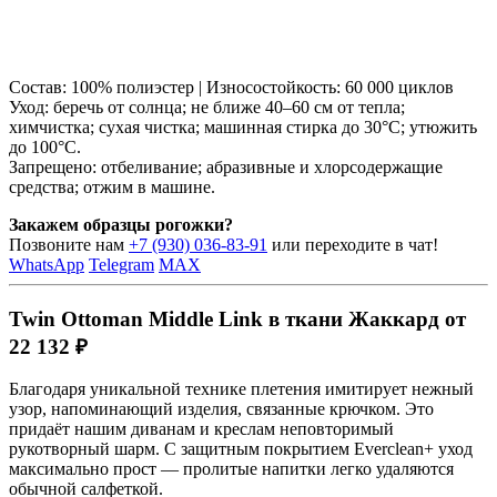
Состав: 100% полиэстер | Износостойкость: 60 000 циклов
Уход: беречь от солнца; не ближе 40–60 см от тепла;
химчистка; сухая чистка; машинная стирка до 30°C; утюжить
до 100°C.
Запрещено: отбеливание; абразивные и хлорсодержащие
средства; отжим в машине.
Закажем образцы рогожки?
Позвоните нам
+7 (930) 036-83-91
или переходите в чат!
WhatsApp
Telegram
MAX
Twin Ottoman Middle Link в ткани Жаккард от
22 132 ₽
Благодаря уникальной технике плетения имитирует нежный
узор, напоминающий изделия, связанные крючком. Это
придаёт нашим диванам и креслам неповторимый
рукотворный шарм. С защитным покрытием Everclean+ уход
максимально прост — пролитые напитки легко удаляются
обычной салфеткой.