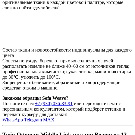
оригинальные ткани в каждой цветовой палитре, которые
сложно найти где-либо ещё.
Состав ткани и износостойкость: индивидуальны для каждого
цвета
Советы по уходу: беречь от прямых солнечных лучей;
располагать изделие не ближе 40–60 см от источников тепла;
профессиональная химчистка; сухая чистка; машинная стирка
до 30°C; утюжить до 100°C.
Запрещено: отбеливание; абразивные и хлорсодержащие
средства; отжим в машине.
Закажем образцы Sofa Weave?
Позвоните нам
+7 (930) 036-83-91
или переходите в чат с
персональным консультантом, который подберёт оттенки и
передаст курьеру для доставки!
WhatsApp
Telegram
MAX
Twin Ottoman Middle Link в ткани Велюр от 13