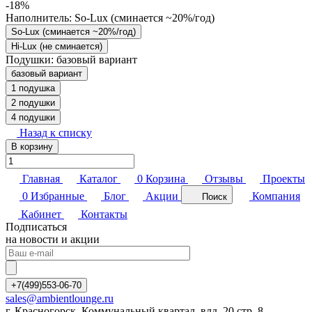
-18%
Наполнитель:
So-Lux (cминается ~20%/год)
So-Lux (cминается ~20%/год)
Hi-Lux (не сминается)
Подушки:
базовый вариант
базовый вариант
1 подушка
2 подушки
4 подушки
Назад к списку
В корзину
Главная
Каталог
0
Корзина
Отзывы
Проекты
0
Избранные
Блог
Акции
Компания
Поиск
Кабинет
Контакты
Подписаться
на новости и акции
+7(499)553-06-70
sales@ambientlounge.ru
г. Красногорск, Коммунальный квартал, влд. 20 стр. 8