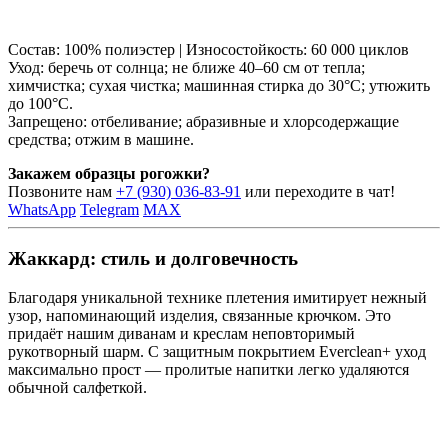
Состав: 100% полиэстер | Износостойкость: 60 000 циклов
Уход: беречь от солнца; не ближе 40–60 см от тепла;
химчистка; сухая чистка; машинная стирка до 30°C; утюжить
до 100°C.
Запрещено: отбеливание; абразивные и хлорсодержащие
средства; отжим в машине.
Закажем образцы рогожки?
Позвоните нам
+7 (930) 036-83-91
или переходите в чат!
WhatsApp
Telegram
MAX
Жаккард: стиль и долговечность
Благодаря уникальной технике плетения имитирует нежный
узор, напоминающий изделия, связанные крючком. Это
придаёт нашим диванам и креслам неповторимый
рукотворный шарм. С защитным покрытием Everclean+ уход
максимально прост — пролитые напитки легко удаляются
обычной салфеткой.